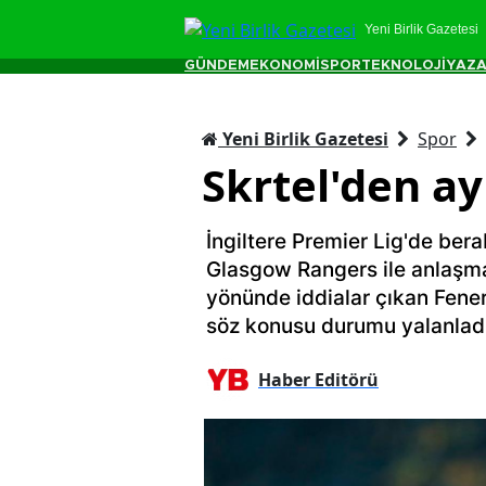
Yeni Birlik Gazetesi
GÜNDEM
EKONOMİ
SPOR
TEKNOLOJİ
YAZA
Yeni Birlik Gazetesi
Spor
Skrtel'den ayr
İngiltere Premier Lig'de ber
Glasgow Rangers ile anlaşma
yönünde iddialar çıkan Fener
söz konusu durumu yalanladı
Haber Editörü