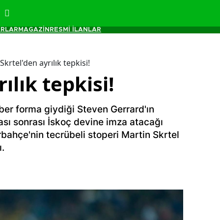
RLAR
MAGAZİN
RESMİ İLANLAR
Skrtel'den ayrılık tepkisi!
ılık tepkisi!
aber forma giydiği Steven Gerrard'ın
sı sonrası İskoç devine imza atacağı
bahçe'nin tecrübeli stoperi Martin Skrtel
.