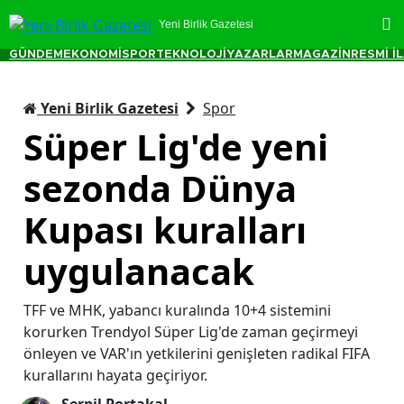
Yeni Birlik Gazetesi
GÜNDEM
EKONOMİ
SPOR
TEKNOLOJİ
YAZARLAR
MAGAZİN
RESMİ İ
Yeni Birlik Gazetesi
Spor
Süper Lig'de yeni
sezonda Dünya
Kupası kuralları
uygulanacak
TFF ve MHK, yabancı kuralında 10+4 sistemini
korurken Trendyol Süper Lig'de zaman geçirmeyi
önleyen ve VAR'ın yetkilerini genişleten radikal FIFA
kurallarını hayata geçiriyor.
Serpil Portakal