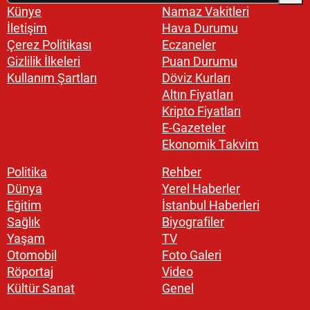
Künye
Namaz Vakitleri
İletişim
Hava Durumu
Çerez Politikası
Eczaneler
Gizlilik İlkeleri
Puan Durumu
Kullanım Şartları
Döviz Kurları
Altın Fiyatları
Kripto Fiyatları
E-Gazeteler
Ekonomik Takvim
Politika
Rehber
Dünya
Yerel Haberler
Eğitim
İstanbul Haberleri
Sağlık
Biyografiler
Yaşam
TV
Otomobil
Foto Galeri
Röportaj
Video
Kültür Sanat
Genel