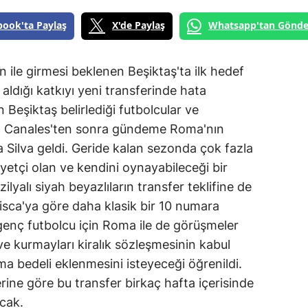
book'ta Paylaş
X'de Paylaş
Whatsapp'tan Gönde
 ile girmesi beklenen Beşiktaş'ta ilk hedef
aldığı katkıyı yeni transferinde hata
eşiktaş belirlediği futbolcular ve
ı. Canales'ten sonra gündeme Roma'nın
a Silva geldi. Geride kalan sezonda çok fazla
etçi olan ve kendini oynayabileceği bir
lyalı siyah beyazlıların transfer teklifine de
lisca'ya göre daha klasik bir 10 numara
genç futbolcu için Roma ile de görüşmeler
e kurmayları kiralık sözleşmesinin kabul
lma bedeli eklenmesini isteyeceği öğrenildi.
ine göre bu transfer birkaç hafta içerisinde
cak.