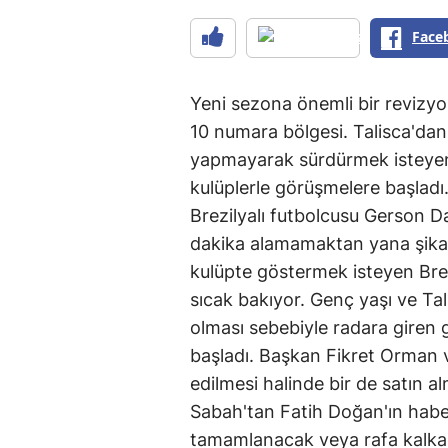
Face
Yeni sezona önemli bir revizyon
10 numara bölgesi. Talisca'dan 
yapmayarak sürdürmek isteyen B
kulüplerle görüşmelere başlad
Brezilyalı futbolcusu Gerson D
dakika alamamaktan yana şikay
kulüpte göstermek isteyen Brezi
sıcak bakıyor. Genç yaşı ve Ta
olması sebebiyle radara giren 
başladı. Başkan Fikret Orman v
edilmesi halinde bir de satın a
Sabah'tan Fatih Doğan'ın haber
tamamlanacak veya rafa kalka