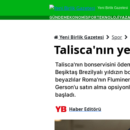
Yeni Birlik Gazetesi
GÜNDEM
EKONOMİ
SPOR
TEKNOLOJİ
YAZA
Yeni Birlik Gazetesi
Spor
Talisca'nın 
Talisca'nın bonservisini ödem
Beşiktaş Brezilyalı yıldızın 
beyazlılar Roma'nın Fluminen
Gerson'u satın alma opsiyonl
başladı.
Haber Editörü