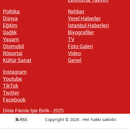
Politika
Rehber
Dünya
Yerel Haberler
Eğitim
İstanbul Haberleri
Sağlık
Biyografiler
Yaşam
TV
Otomobil
Foto Galeri
Röportaj
Video
Kültür Sanat
Genel
Instagram
Youtube
TikTok
Twitter
Facebook
Dilde Fikirde İşte Birlik - 2025
RSS
Copyright © 2026 . Her hakkı saklıdır.