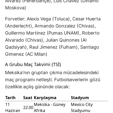
Alvarez (Fenerbahçe), Luis Chavez (Dinamo
Moskova)
Forvetler: Alexis Vega (Toluca), Cesar Huerta
(Anderlecht), Armando Gonzalez (Chivas),
Guillermo Martinez (Pumas UNAM), Roberto
Alvarado (Chivas), Julian Quinones (Al
Qadsiyah), Raul Jimenez (Fulham), Santiago
Gimenez (AC Milan)
A Grubu Maç Takvimi (TSİ)
Meksika'nın gruptan çıkma mücadelesindeki
maç programı netleşti. Futbolseverlerin gözü
özellikle açılış gününde olacak:
Tarih
Saat
Karşılaşma
Stadyum
11
Meksika - Güney
Mexico City
22.00
Haziran
Afrika
Stadyumu