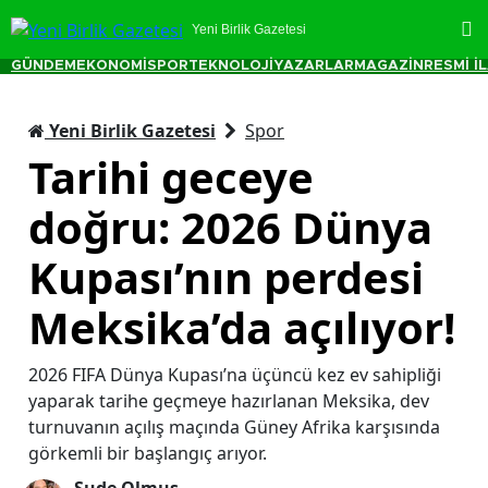
Yeni Birlik Gazetesi
GÜNDEM
EKONOMİ
SPOR
TEKNOLOJİ
YAZARLAR
MAGAZİN
RESMİ İ
Yeni Birlik Gazetesi
Spor
Tarihi geceye
doğru: 2026 Dünya
Kupası’nın perdesi
Meksika’da açılıyor!
2026 FIFA Dünya Kupası’na üçüncü kez ev sahipliği
yaparak tarihe geçmeye hazırlanan Meksika, dev
turnuvanın açılış maçında Güney Afrika karşısında
görkemli bir başlangıç arıyor.
Sude Olmuş