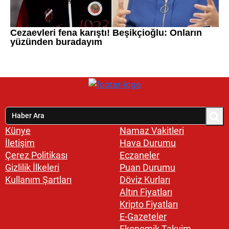
Künye
Namaz Vakitleri
İletişim
Hava Durumu
Çerez Politikası
Eczaneler
Gizlilik İlkeleri
Puan Durumu
Kullanım Şartları
Döviz Kurları
Altın Fiyatları
Kripto Fiyatları
E-Gazeteler
Ekonomik Takvim