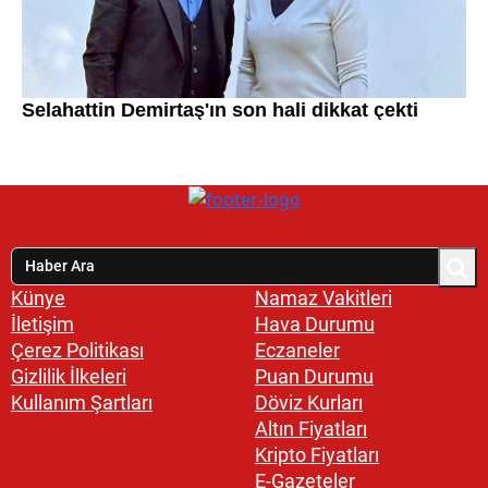
Künye
Namaz Vakitleri
İletişim
Hava Durumu
Çerez Politikası
Eczaneler
Gizlilik İlkeleri
Puan Durumu
Kullanım Şartları
Döviz Kurları
Altın Fiyatları
Kripto Fiyatları
E-Gazeteler