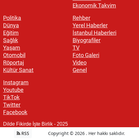
Ekonomik Takvim
Politika
Rehber
Dünya
Yerel Haberler
Eğitim
İstanbul Haberleri
Sağlık
Biyografiler
Yaşam
TV
Otomobil
Foto Galeri
Röportaj
Video
Kültür Sanat
Genel
Instagram
Youtube
TikTok
Twitter
Facebook
Dilde Fikirde İşte Birlik - 2025
RSS
Copyright © 2026 . Her hakkı saklıdır.