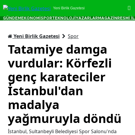
Yeni Birlik Gazetesi
GÜNDEM
EKONOMİ
SPOR
TEKNOLOJİ
YAZARLAR
MAGAZİN
RESMİ İ
Yeni Birlik Gazetesi
Spor
Tatamiye damga
vurdular: Körfezli
genç karateciler
İstanbul'dan
madalya
yağmuruyla döndü
İstanbul, Sultanbeyli Belediyesi Spor Salonu'nda