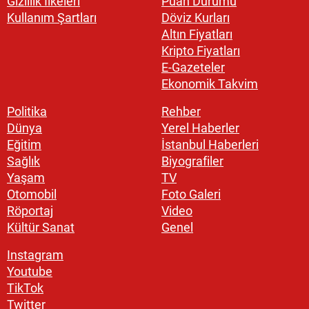
Gizlilik İlkeleri
Puan Durumu
Kullanım Şartları
Döviz Kurları
Altın Fiyatları
Kripto Fiyatları
E-Gazeteler
Ekonomik Takvim
Politika
Rehber
Dünya
Yerel Haberler
Eğitim
İstanbul Haberleri
Sağlık
Biyografiler
Yaşam
TV
Otomobil
Foto Galeri
Röportaj
Video
Kültür Sanat
Genel
Instagram
Youtube
TikTok
Twitter