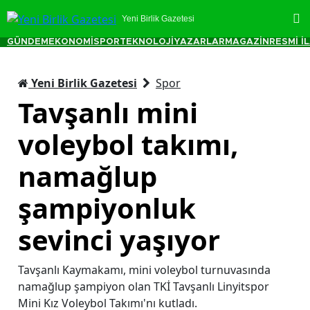
Yeni Birlik Gazetesi
GÜNDEM
EKONOMİ
SPOR
TEKNOLOJİ
YAZARLAR
MAGAZİN
RESMİ İ
Yeni Birlik Gazetesi
Spor
Tavşanlı mini
voleybol takımı,
namağlup
şampiyonluk
sevinci yaşıyor
Tavşanlı Kaymakamı, mini voleybol turnuvasında
namağlup şampiyon olan TKİ Tavşanlı Linyitspor
Mini Kız Voleybol Takımı'nı kutladı.