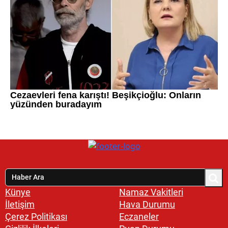
Künye
Namaz Vakitleri
İletişim
Hava Durumu
Çerez Politikası
Eczaneler