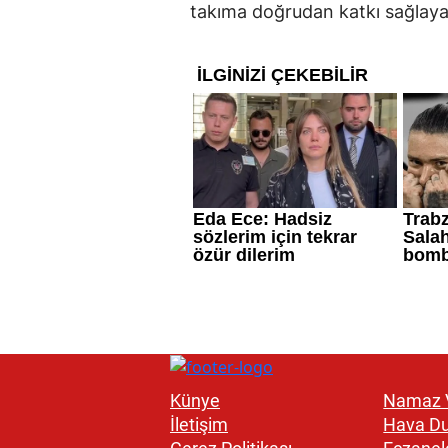
takıma doğrudan katkı sağlayac
Künye
Namaz V
İletişim
Hava D