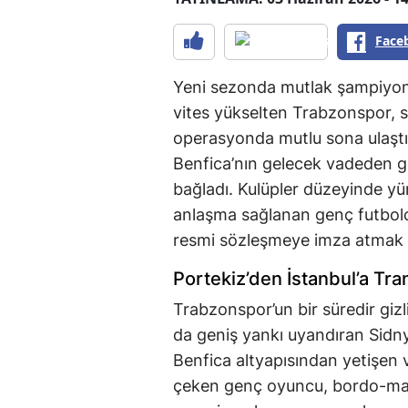
Face
Yeni sezonda mutlak şampiyonl
vites yükselten Trabzonspor, s
operasyonda mutlu sona ulaştı
Benfica’nın gelecek vadeden ge
bağladı. Kulüpler düzeyinde y
anlaşma sağlanan genç futbolc
resmi sözleşmeye imza atmak ü
Portekiz’den İstanbul’a Tra
Trabzonspor’un bir süredir gizl
da geniş yankı uyandıran Sidny
Benfica altyapısından yetişen 
çeken genç oyuncu, bordo-mavi