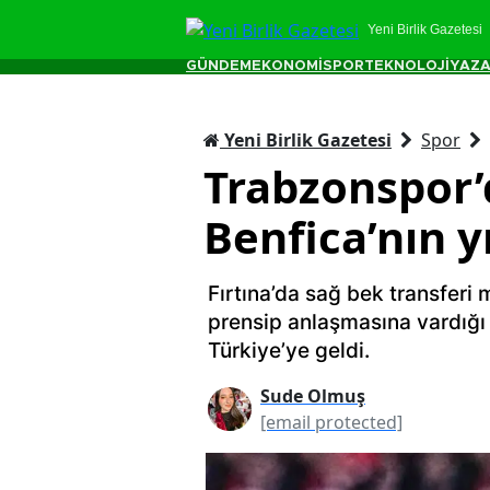
Yeni Birlik Gazetesi
GÜNDEM
EKONOMİ
SPOR
TEKNOLOJİ
YAZA
Yeni Birlik Gazetesi
Spor
Trabzonspor’
Benfica’nın yı
Fırtına’da sağ bek transferi m
prensip anlaşmasına vardığı
Türkiye’ye geldi.
Sude Olmuş
[email protected]