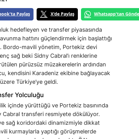
book'ta Paylaş
X'de Paylaş
Whatsapp'tan Gönde
uk hedefleyen ve transfer piyasasında
avunma hattını güçlendirmek için başlattığı
. Bordo-mavili yönetim, Portekiz devi
nç sağ beki Sidny Cabral’ı renklerine
ürütülen pürüzsüz müzakerelerin ardından
u, kendisini Karadeniz ekibine bağlayacak
zere Türkiye’ye geldi.
nsfer Yolculuğu
ilik içinde yürüttüğü ve Portekiz basınında
 Cabral transferi resmiyete dökülüyor.
ve sağ koridordaki dinamizmiyle dikkat
li kurmaylarla yaptığı görüşmelerde