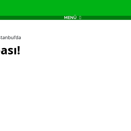
MENÜ
stanbul’da
ası!