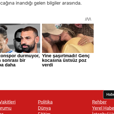
ağına inandığı gelen bilgiler arasında.
akitleri
Politika
Rehber
urumu
Dünya
Yerel Habe