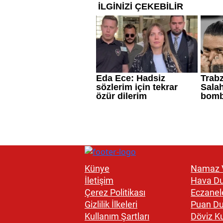
Künye
Namaz V
İletişim
Hava D
Çerez Politikası
Eczanel
Gizlilik İlkeleri
Puan D
Kullanım Şartları
Döviz Ku