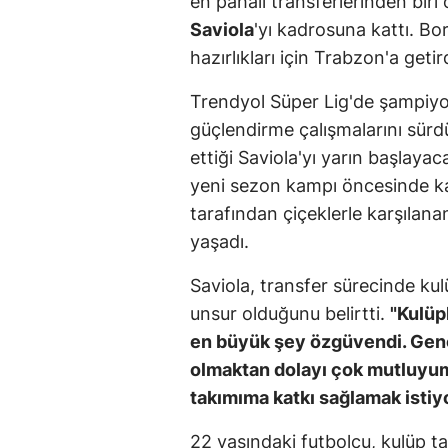
en pahalı transferlerinden bir
Saviola
'yı kadrosuna kattı. B
hazırlıkları için Trabzon'a getird
Trendyol Süper Lig'de şampiy
güçlendirme çalışmalarını sürd
ettiği Saviola'yı yarın başlaya
yeni sezon kampı öncesinde kar
tarafından çiçeklerle karşılanan
yaşadı.
Saviola, transfer sürecinde k
unsur olduğunu belirtti.
"Kulüp
en büyük şey özgüvendi. Gen
olmaktan dolayı çok mutluyum.
takımıma katkı sağlamak istiy
22 yaşındaki futbolcu, kulüp t