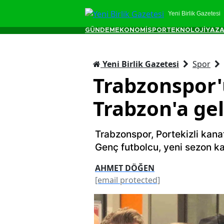
Yeni Birlik Gazetesi
GÜNDEM
EKONOMİ
SPOR
TEKNOLOJİ
YAZA
Yeni Birlik Gazetesi
Spor
Trabzonspor'
Trabzon'a gel
Trabzonspor, Portekizli kana
Genç futbolcu, yeni sezon k
AHMET DÖĞEN
[email protected]