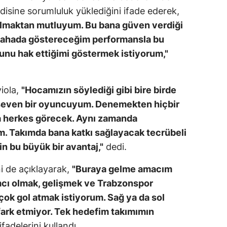
ndisine sorumluluk yüklediğini ifade ederek,
 olmaktan mutluyum. Bu bana güven verdiği
 Sahada göstereceğim performansla bu
nu hak ettiğimi göstermek istiyorum,"
viola,
"Hocamızın söylediği gibi bire birde
ı seven bir oyuncuyum. Denemekten hiçbir
 herkes görecek. Aynı zamanda
. Takımda bana katkı sağlayacak tecrübeli
in bu büyük bir avantaj,"
dedi.
ni de açıklayarak,
"Buraya gelme amacım
mcı olmak, gelişmek ve Trabzonspor
 çok gol atmak istiyorum. Sağ ya da sol
ark etmiyor. Tek hedefim takımımın
ifadelerini kullandı.