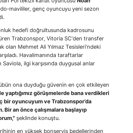
i olan Portekizli kanat oyuncusu
Noah
ordo-mavililer, genç oyuncuyu yeni sezon
i.
onluk hedefi doğrultusunda kadrosunu
üren Trabzonspor, Vitoria SC'den transfer
cak olan Mehmet Ali Yılmaz Tesisleri'ndeki
şıladı. Havalimanında taraftarlar
 Saviola, ilgi karşısında duygusal anlar
ulübün ona duyduğu güvenin en çok etkileyen
le yaptığımız görüşmelerde bana verdikleri
ç bir oyuncuyum ve Trabzonspor’da
 Bir an önce çalışmalara başlayıp
orum,"
şeklinde konuştu.
arihinin en yüksek bonservis bedellerinden