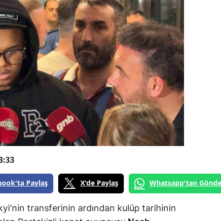
3:33
book'ta Paylaş
X'de Paylaş
Whatsapp'tan Gönde
i'nin transferinin ardından kulüp tarihinin