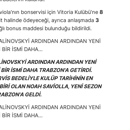
la'nın bonservisi için Vitoria Kulübü'ne
8
sit halinde ödeyeceği, ayrıca anlaşmada
3
ğlı bonus maddesi bulunduğu bildirildi.
İNOVSKYİ ARDINDAN ARDINDAN YENİ
İR İSMİ DAHA TRABZON'A GETİRDİ.
İS BEDELİYLE KULÜP TARİHİNİN EN
İRİ OLAN NOAH SAVİOLLA, YENİ SEZON
ABZON'A GELDİ.