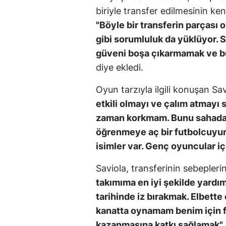
biriyle transfer edilmesinin ke
"Böyle bir transferin parçası
gibi sorumluluk da yüklüyor.
güveni boşa çıkarmamak ve bu
diye ekledi.
Oyun tarzıyla ilgili konuşan Sa
etkili olmayı ve çalım atmay
zaman korkmam. Bunu sahada
öğrenmeye aç bir futbolcuyum
isimler var. Genç oyuncular iç
Saviola, transferinin sebepleri
takımıma en iyi şekilde yardı
tarihinde iz bırakmak. Elbette
kanatta oynamam benim için f
kazanmasına katkı sağlamak"