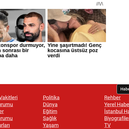
akitleri
Politika
Rehber
urumu
Dünya
Yerel Habe
er
Eğitim
İstanbul H
urumu
Sağlık
Biyografile
rları
Yaşam
TV