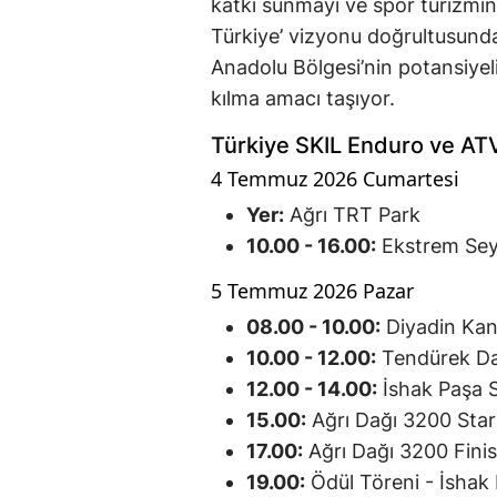
katkı sunmayı ve spor turizmin
Türkiye’ vizyonu doğrultusund
Anadolu Bölgesi’nin potansiyeli
kılma amacı taşıyor.
Türkiye SKIL Enduro ve AT
4 Temmuz 2026 Cumartesi
Yer:
Ağrı TRT Park
10.00 - 16.00:
Ekstrem Seyi
5 Temmuz 2026 Pazar
08.00 - 10.00:
Diyadin Kan
10.00 - 12.00:
Tendürek Da
12.00 - 14.00:
İshak Paşa S
15.00:
Ağrı Dağı 3200 Star
17.00:
Ağrı Dağı 3200 Fini
19.00:
Ödül Töreni - İshak 