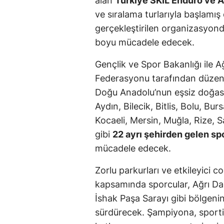
alan
Türkiye SKIL Enduro ve 
ve sıralama turlarıyla başlamı
gerçekleştirilen organizasyon
boyu mücadele edecek.
Gençlik ve Spor Bakanlığı ile A
Federasyonu tarafından düzen
Doğu Anadolu’nun eşsiz doğası
Aydın, Bilecik, Bitlis, Bolu, Bur
Kocaeli, Mersin, Muğla, Rize, 
gibi
22 ayrı şehirden gelen sp
mücadele edecek.
Zorlu parkurları ve etkileyici c
kapsamında sporcular, Ağrı Da
İshak Paşa Sarayı gibi bölgeni
sürdürecek. Şampiyona, sporti