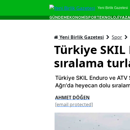
Yeni Birlik Gazetesi
GÜNDEM
EKONOMİ
SPOR
TEKNOLOJİ
YAZA
Yeni Birlik Gazetesi
Spor
Türkiye SKIL
sıralama turl
Türkiye SKIL Enduro ve ATV 
Ağrı'da heyecan dolu sıralama
AHMET DÖĞEN
[email protected]