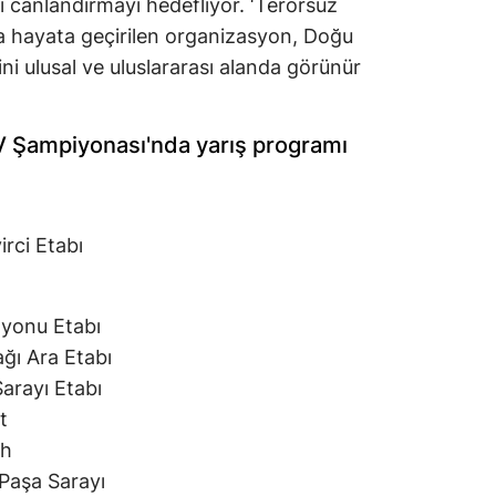
i canlandırmayı hedefliyor. ‘Terörsüz
a hayata geçirilen organizasyon, Doğu
ni ulusal ve uluslararası alanda görünür
V Şampiyonası'nda yarış programı
rci Etabı
yonu Etabı
ğı Ara Etabı
arayı Etabı
t
sh
Paşa Sarayı