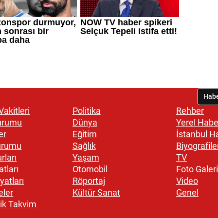
akitleri
Politika
Rehber
urumu
Dünya
Yerel Habe
er
Eğitim
İstanbul H
urumu
Sağlık
Biyografile
rları
Yaşam
TV
atları
Otomobil
Foto Galeri
yatları
Röportaj
Video
eler
Kültür Sanat
Genel
ik Takvim