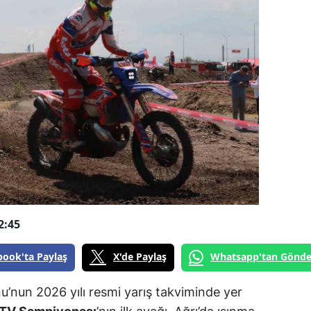
2:45
book'ta Paylaş
X'de Paylaş
Whatsapp'tan Gönde
’nun 2026 yılı resmi yarış takviminde yer