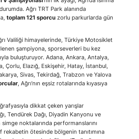
ATV Şampiyonası
’nın ilk ayağı, Ağrı’da ısınma
ş durumda. Ağrı TRT Park alanında
da,
toplam 121 sporcu
zorlu parkurlarda gün
ğrı Valiliği himayelerinde, Türkiye Motosiklet
lenen şampiyona, sporseverleri bu kez
yla buluşturuyor. Adana, Ankara, Antalya,
sa, Çorlu, Elazığ, Eskişehir, Hatay, İstanbul,
Sakarya, Sivas, Tekirdağ, Trabzon ve Yalova
orcular
, Ağrı’nın eşsiz rotalarında kıyasıya
oğrafyasıyla dikkat çeken yarışlar
ğı, Tendürek Dağı, Diyadin Kanyonu ve
n simge noktalarında performanslarını
f rekabetin ötesinde bölgenin tanıtımına