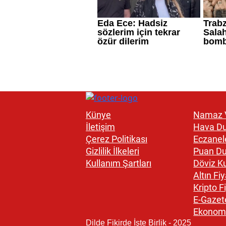
Künye
Namaz V
İletişim
Hava D
Çerez Politikası
Eczanel
Gizlilik İlkeleri
Puan D
Kullanım Şartları
Döviz Ku
Altın Fiy
Kripto Fi
E-Gazet
Ekonom
Dilde Fikirde İşte Birlik - 2025