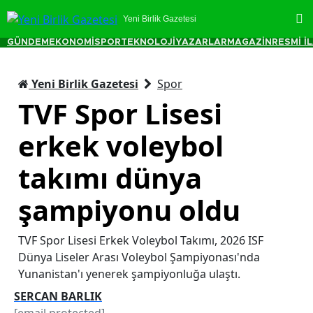
Yeni Birlik Gazetesi
GÜNDEM
EKONOMİ
SPOR
TEKNOLOJİ
YAZARLAR
MAGAZİN
RESMİ İ
Yeni Birlik Gazetesi
Spor
TVF Spor Lisesi
erkek voleybol
takımı dünya
şampiyonu oldu
TVF Spor Lisesi Erkek Voleybol Takımı, 2026 ISF
Dünya Liseler Arası Voleybol Şampiyonası'nda
Yunanistan'ı yenerek şampiyonluğa ulaştı.
SERCAN BARLIK
[email protected]