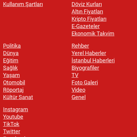
Kullanım Şartları
Döviz Kurları
Altın Fiyatları
Kripto Fiyatları
E-Gazeteler
Ekonomik Takvim
Politika
Rehber
Dünya
Yerel Haberler
Eğitim
İstanbul Haberleri
Sağlık
Biyografiler
Yaşam
TV
Otomobil
Foto Galeri
Röportaj
Video
Kültür Sanat
Genel
Instagram
Youtube
TikTok
Twitter