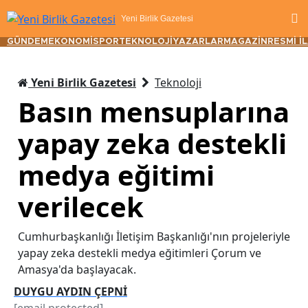
Yeni Birlik Gazetesi
GÜNDEM
EKONOMİ
SPOR
TEKNOLOJİ
YAZARLAR
MAGAZİN
RESMİ İ
Yeni Birlik Gazetesi
Teknoloji
Basın mensuplarına
yapay zeka destekli
medya eğitimi
verilecek
Cumhurbaşkanlığı İletişim Başkanlığı'nın projeleriyle
yapay zeka destekli medya eğitimleri Çorum ve
Amasya'da başlayacak.
DUYGU AYDIN ÇEPNİ
[email protected]