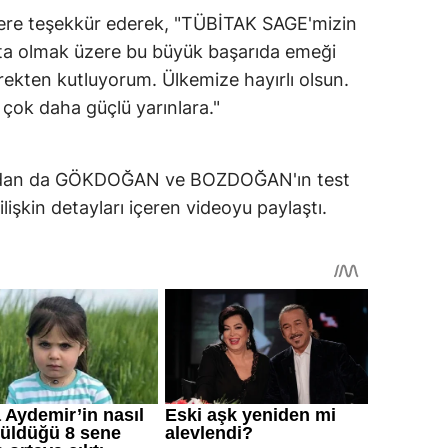
lere teşekkür ederek, "TÜBİTAK SAGE'mizin
ta olmak üzere bu büyük başarıda emeği
ekten kutluyorum. Ülkemize hayırlı olsun.
 çok daha güçlü yarınlara."
ından da GÖKDOĞAN ve BOZDOĞAN'ın test
işkin detayları içeren videoyu paylaştı.​​​​​​​