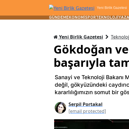
Yeni Birlik Gazetesi
GÜNDEM
EKONOMİ
SPOR
TEKNOLOJİ
YAZA
Yeni Birlik Gazetesi
Teknoloj
Gökdoğan ve
başarıyla ta
Sanayi ve Teknoloji Bakanı M
değil, gökyüzündeki caydırıc
kararlılığımızın somut bir gös
Serpil Portakal
[email protected]