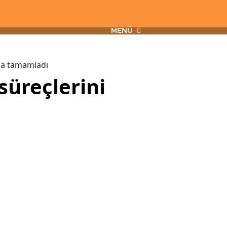
MENÜ
la tamamladı
üreçlerini