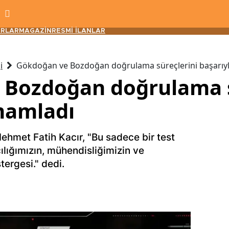
RLAR
MAGAZİN
RESMİ İLANLAR
i
Gökdoğan ve Bozdoğan doğrulama süreçlerini başarıy
 Bozdoğan doğrulama s
mamladı
ehmet Fatih Kacır, "Bu sadece bir test
ılığımızın, mühendisliğimizin ve
tergesi." dedi.