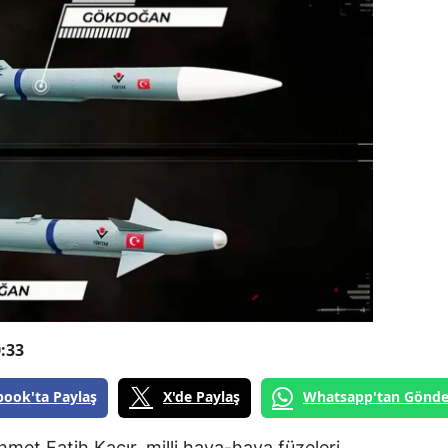
:33
book'ta Paylaş
X'de Paylaş
Whatsapp'tan Gönde
met Fatih Kacır, milli hava-hava füzeleri