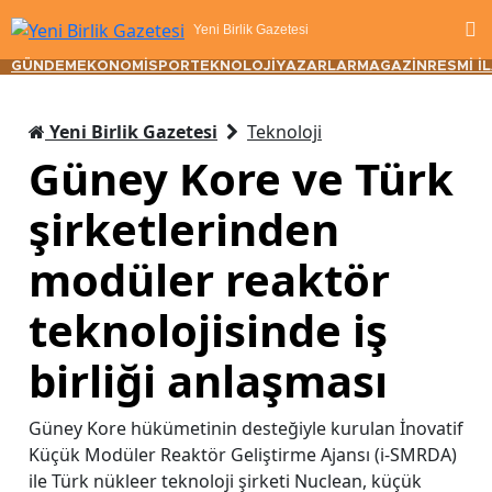
Yeni Birlik Gazetesi
GÜNDEM
EKONOMİ
SPOR
TEKNOLOJİ
YAZARLAR
MAGAZİN
RESMİ İ
Yeni Birlik Gazetesi
Teknoloji
Güney Kore ve Türk
şirketlerinden
modüler reaktör
teknolojisinde iş
birliği anlaşması
Güney Kore hükümetinin desteğiyle kurulan İnovatif
Küçük Modüler Reaktör Geliştirme Ajansı (i-SMRDA)
ile Türk nükleer teknoloji şirketi Nuclean, küçük