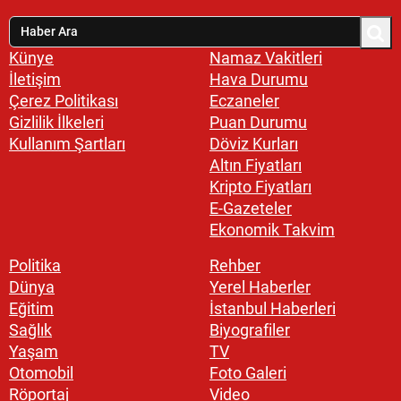
Künye
Namaz Vakitleri
İletişim
Hava Durumu
Çerez Politikası
Eczaneler
Gizlilik İlkeleri
Puan Durumu
Kullanım Şartları
Döviz Kurları
Altın Fiyatları
Kripto Fiyatları
E-Gazeteler
Ekonomik Takvim
Politika
Rehber
Dünya
Yerel Haberler
Eğitim
İstanbul Haberleri
Sağlık
Biyografiler
Yaşam
TV
Otomobil
Foto Galeri
Röportaj
Video