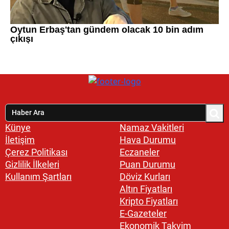
Künye
Namaz Vakitleri
İletişim
Hava Durumu
Çerez Politikası
Eczaneler
Gizlilik İlkeleri
Puan Durumu
Kullanım Şartları
Döviz Kurları
Altın Fiyatları
Kripto Fiyatları
E-Gazeteler
Ekonomik Takvim