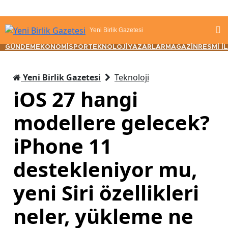
Yeni Birlik Gazetesi
GÜNDEM
EKONOMİ
SPOR
TEKNOLOJİ
YAZARLAR
MAGAZİN
RESMİ İ
Yeni Birlik Gazetesi
Teknoloji
iOS 27 hangi
modellere gelecek?
iPhone 11
destekleniyor mu,
yeni Siri özellikleri
neler, yükleme ne