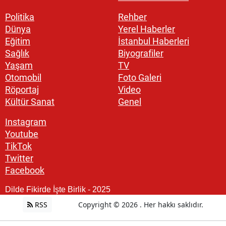
Politika
Rehber
Dünya
Yerel Haberler
Eğitim
İstanbul Haberleri
Sağlık
Biyografiler
Yaşam
TV
Otomobil
Foto Galeri
Röportaj
Video
Kültür Sanat
Genel
Instagram
Youtube
TikTok
Twitter
Facebook
Dilde Fikirde İşte Birlik - 2025
RSS
Copyright © 2026 . Her hakkı saklıdır.