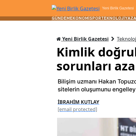
Yeni Birlik Gazetesi
GÜNDEM
EKONOMİ
SPOR
TEKNOLOJİ
YAZA
Yeni Birlik Gazetesi
Teknoloj
Kimlik doğru
sorunları aza
Bilişim uzmanı Hakan Topuzo
sitelerin oluşumunu engelley
İBRAHİM KUTLAY
[email protected]