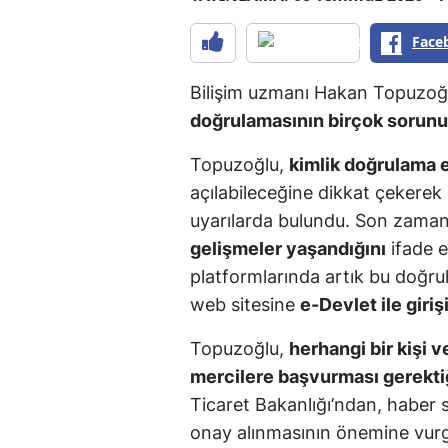
Face
Bilişim uzmanı Hakan Topuzoğ
doğrulamasının birçok sorun
Topuzoğlu,
kimlik doğrulama e
açılabileceğine dikkat çekerek s
uyarılarda bulundu. Son zama
gelişmeler yaşandığını
ifade 
platformlarında artık bu doğrul
web sitesine
e-Devlet ile giri
Topuzoğlu,
herhangi bir kişi 
mercilere başvurması gerekti
Ticaret Bakanlığı’ndan, haber s
onay alınmasının önemine vurg