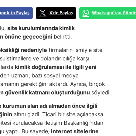
book'ta Paylaş
X'de Paylaş
Whatsapp'tan Gönde
lu,
site kurulumlarında kimlik
un önüne geçeceğini
belirtti.
ksikliği nedeniyle
firmaların ismiyle site
uistimallere ve dolandırıcılığa karşı
nlarda
kimlik doğrulaması ile ilgili yeni
eden uzman, bazı sosyal medya
amanın gerektiğini aktardı. Ayrıca, birçok
şin güvenlik katmanı oluşturduğunu
söyledi.
ve kurumun alan adı almadan önce ilgili
ğinin
altını çizdi. Ticari bir site açılacaksa
itesi kurulacaksa İletişim Başkanlığı’ndan
u yaptı. Bu sayede,
internet sitelerine