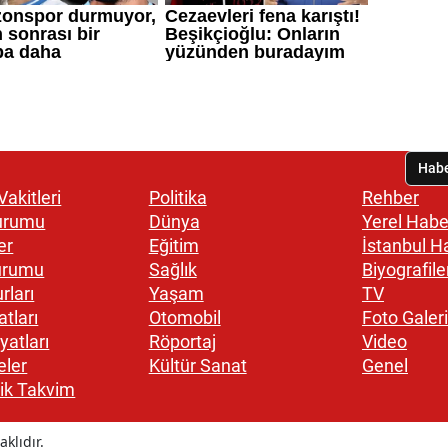
akitleri
Politika
Rehber
urumu
Dünya
Yerel Habe
er
Eğitim
İstanbul H
urumu
Sağlık
Biyografile
rları
Yaşam
TV
atları
Otomobil
Foto Galeri
yatları
Röportaj
Video
eler
Kültür Sanat
Genel
ik Takvim
klıdır.