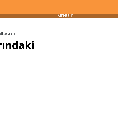
MENÜ
ltacaktır
rındaki