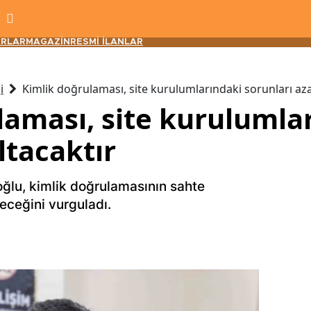
RLAR
MAGAZİN
RESMİ İLANLAR
i
Kimlik doğrulaması, site kurulumlarındaki sorunları aza
laması, site kurulumla
ltacaktır
ğlu, kimlik doğrulamasının sahte
eceğini vurguladı.