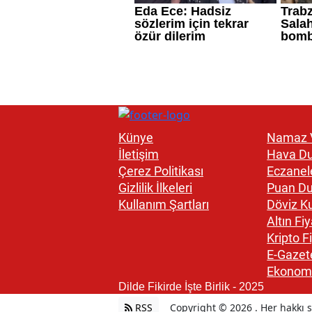
Künye
Namaz V
İletişim
Hava D
Çerez Politikası
Eczanel
Gizlilik İlkeleri
Puan D
Kullanım Şartları
Döviz Ku
Altın Fiy
Kripto Fi
E-Gazet
Ekonom
Dilde Fikirde İşte Birlik - 2025
RSS
Copyright © 2026 . Her hakkı sa