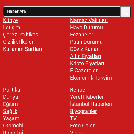
Künye
Namaz Vakitleri
İletişim
Hava Durumu
Çerez Politikası
Eczaneler
Gizlilik İlkeleri
Puan Durumu
Kullanım Şartları
Döviz Kurları
Altın Fiyatları
Kripto Fiyatları
E-Gazeteler
Ekonomik Takvim
Politika
Rehber
Dünya
Yerel Haberler
Eğitim
İstanbul Haberleri
Sağlık
Biyografiler
Yaşam
TV
Otomobil
Foto Galeri
Röportaj
Video