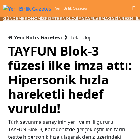
Yeni Birlik Gazetesi
GÜNDEM
EKONOMİ
SPOR
TEKNOLOJİ
YAZARLAR
MAGAZİN
RESMİ İ
Yeni Birlik Gazetesi
Teknoloji
TAYFUN Blok-3
füzesi ilke imza attı:
Hipersonik hızla
hareketli hedef
vuruldu!
Türk savunma sanayiinin yerli ve milli gururu
TAYFUN Blok-3, Karadeniz’de gerçekleştirilen tarihi
testte hipersonik hıza ulaşarak deniz üzerindeki