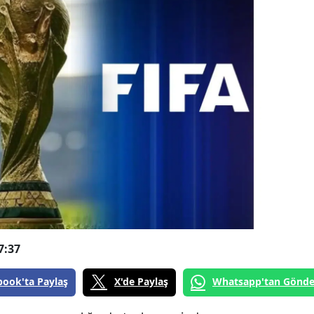
7:37
book'ta Paylaş
X'de Paylaş
Whatsapp'tan Gönde