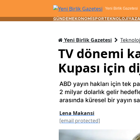
Yeni Birlik Gazetesi
GÜNDEM
EKONOMİ
SPOR
TEKNOLOJİ
YAZA
Yeni Birlik Gazetesi
Teknoloj
TV dönemi ka
Kupası için d
ABD yayın hakları için tek p
2 milyar dolarlık gelir hedefl
arasında küresel bir yayın sa
Lena Makansi
[email protected]