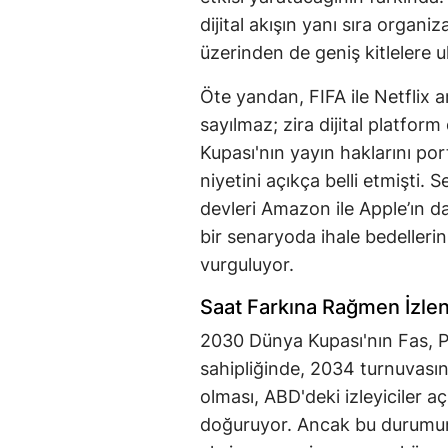
dijital akışın yanı sıra orga
üzerinden de geniş kitlelere 
Öte yandan, FIFA ile Netflix 
sayılmaz; zira dijital platfo
Kupası'nın yayın haklarını p
niyetini açıkça belli etmişti. S
devleri Amazon ile Apple’ın da
bir senaryoda ihale bedelleri
vurguluyor.
Saat Farkına Rağmen İzlenm
2030 Dünya Kupası'nın Fas, P
sahipliğinde, 2034 turnuvasın
olması, ABD'deki izleyiciler aç
doğuruyor. Ancak bu durumun