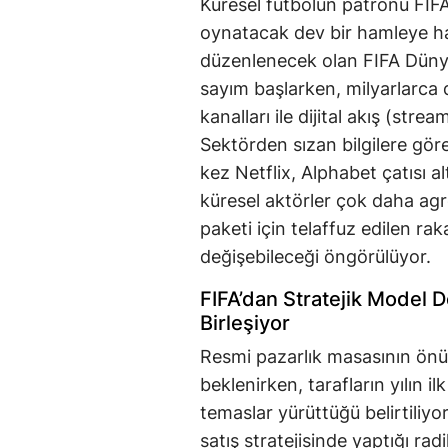
Küresel futbolun patronu FIFA,
oynatacak dev bir hamleye ha
düzenlenecek olan FIFA Dünya 
sayım başlarken, milyarlarca d
kanalları ile dijital akış (stre
Sektörden sızan bilgilere gör
kez Netflix, Alphabet çatısı 
küresel aktörler çok daha agres
paketi için telaffuz edilen rak
değişebileceği öngörülüyor.
FIFA’dan Stratejik Model D
Birleşiyor
Resmi pazarlık masasının önü
beklenirken, tarafların yılın 
temaslar yürüttüğü belirtiliyo
satış stratejisinde yaptığı ra