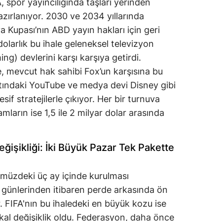
 spor yayıncılığında taşları yerinden
zırlanıyor. 2030 ve 2034 yıllarında
Kupası’nın ABD yayın hakları için geri
olarlık bu ihale geleneksel televizyon
aming) devlerini karşı karşıya getirdi.
e, mevcut hak sahibi Fox’un karşısına bu
altındaki YouTube ve medya devi Disney gibi
if stratejilerle çıkıyor. Her bir turnuva
amların ise 1,5 ile 2 milyar dolar arasında
eğişikliği: İki Büyük Pazar Tek Pakette
müzdeki üç ay içinde kurulması
ilk günlerinden itibaren perde arkasında ön
r. FIFA'nın bu ihaledeki en büyük kozu ise
dikal değişiklik oldu. Federasyon, daha önce