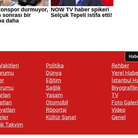
akitleri
Politika
Rehber
urumu
Dünya
Yerel Habe
er
Eğitim
İstanbul H
urumu
Sağlık
Biyografile
rları
Yaşam
TV
atları
Otomobil
Foto Galeri
yatları
Röportaj
Video
eler
Kültür Sanat
Genel
ik Takvim