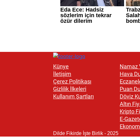
Künye
Namaz V
İletişim
Hava D
Çerez Politikası
Eczanel
Gizlilik İlkeleri
Puan D
Kullanım Şartları
Döviz Ku
Altın Fiy
Kripto Fi
E-Gazet
Ekonom
Dilde Fikirde İşte Birlik - 2025