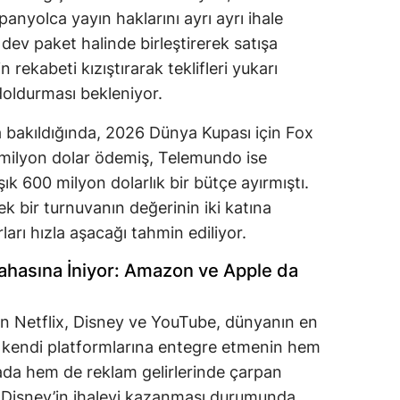
panyolca yayın haklarını ayrı ayrı ihale
r dev paket halinde birleştirerek satışa
rekabeti kızıştırarak teklifleri yukarı
doldurması bekleniyor.
bakıldığında, 2026 Dünya Kupası için Fox
 milyon dolar ödemiş, Telemundo ise
şık 600 milyon dolarlık bir bütçe ayırmıştı.
tek bir turnuvanın değerinin iki katına
rları hızla aşacağı tahmin ediliyor.
 Sahasına İniyor: Amazon ve Apple da
olan Netflix, Disney ve YouTube, dünyanın en
kendi platformlarına entegre etmenin hem
ada hem de reklam gelirlerinde çarpan
. Disney’in ihaleyi kazanması durumunda,