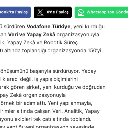
book'ta Paylaş
X'de Paylaş
Whatsapp'tan Gönde
ü sürdüren
Vodafone Türkiye
, yeni kurduğu
ışan
Veri ve Yapay Zekâ
organizasyonuyla
itik, Yapay Zekâ ve Robotik Süreç
ı altında toplandığı organizasyonda 150’yi
dönüşümünü başarıyla sürdürüyor. Yapay
ik aracı değil, iş yapış biçimlerini
larak gören şirket, yeni kurduğu ve doğrudan
Yapay Zekâ organizasyonuyla
rnek bir adım attı. Yeni yapılanmayla,
irimler altında çalışan Veri, Analitik, Yapay
nu ekipleri tek çatı altında toplandı.
rev yaptığı yeni organizasyon sayesinde,