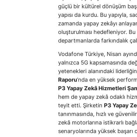
güçlü bir kültürel dönüşüm ba
yapısı da kurdu. Bu yapıyla, sa
zamanda yapay zekâyı anlayan
oluşturulması hedefleniyor. Bu 
departmanlarda farkındalık çalı
Vodafone Türkiye, Nisan ayınd
yalnızca 5G kapsamasında değ
yetenekleri alanındaki liderliğ
Raporu
’nda en yüksek perfor
P3 Yapay Zekâ Hizmetleri Şa
hem de yapay zekâ odaklı hi
teyit etti. Şirketin
P3 Yapay Ze
tanınmasında, hızlı ve güvenili
zekâ motorlarına istikrarlı ba
senaryolarında yüksek başarı or