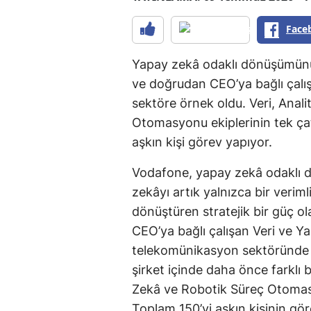
Face
Yapay zekâ odaklı dönüşümün
ve doğrudan CEO’ya bağlı çal
sektöre örnek oldu. Veri, Anal
Otomasyonu ekiplerinin tek çat
aşkın kişi görev yapıyor.
Vodafone, yapay zekâ odaklı 
zekâyı artık yalnızca bir verimlil
dönüştüren stratejik bir güç o
CEO’ya bağlı çalışan Veri ve 
telekomünikasyon sektöründe ö
şirket içinde daha önce farklı b
Zekâ ve Robotik Süreç Otomasyo
Toplam 150’yi aşkın kişinin gö