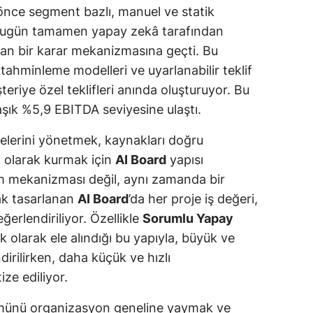
 önce segment bazlı, manuel ve statik
bugün tamamen yapay zekâ tarafından
şan bir karar mekanizmasına geçti. Bu
 tahminleme modelleri ve uyarlanabilir teklif
şteriye özel teklifleri anında oluşturuyor. Bu
laşık %5,9 EBITDA seviyesine ulaştı.
elerini yönetmek, kaynakları doğru
i olarak kurmak için
AI Board
yapısı
im mekanizması değil, aynı zamanda bir
rak tasarlanan
AI Board
’da her proje iş değeri,
ğerlendiriliyor. Özellikle
Sorumlu Yapay
k olarak ele alındığı bu yapıyla, büyük ve
irilirken, daha küçük ve hızlı
ze ediliyor.
münü organizasyon geneline yaymak ve