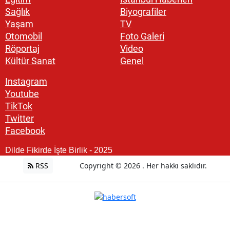
Sağlık
Biyografiler
Yaşam
TV
Otomobil
Foto Galeri
Röportaj
Video
Kültür Sanat
Genel
Instagram
Youtube
TikTok
Twitter
Facebook
Dilde Fikirde İşte Birlik - 2025
RSS
Copyright © 2026 . Her hakkı saklıdır.