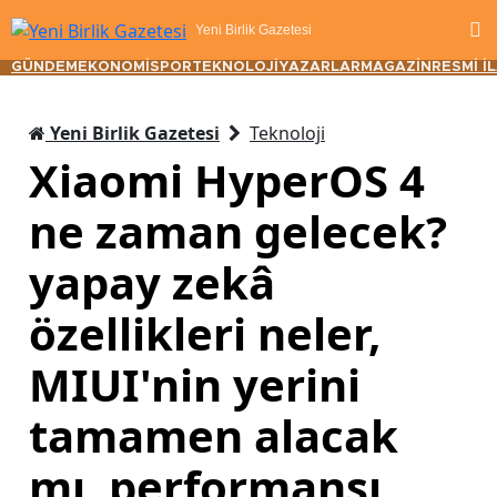
Yeni Birlik Gazetesi
GÜNDEM
EKONOMİ
SPOR
TEKNOLOJİ
YAZARLAR
MAGAZİN
RESMİ İ
Yeni Birlik Gazetesi
Teknoloji
Xiaomi HyperOS 4
ne zaman gelecek?
yapay zekâ
özellikleri neler,
MIUI'nin yerini
tamamen alacak
mı, performansı