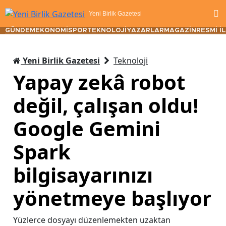
Yeni Birlik Gazetesi
GÜNDEM
EKONOMİ
SPOR
TEKNOLOJİ
YAZARLAR
MAGAZİN
RESMİ İ
Yeni Birlik Gazetesi
Teknoloji
Yapay zekâ robot
değil, çalışan oldu!
Google Gemini
Spark
bilgisayarınızı
yönetmeye başlıyor
Yüzlerce dosyayı düzenlemekten uzaktan