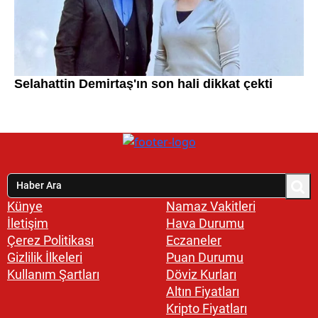
Künye
Namaz Vakitleri
İletişim
Hava Durumu
Çerez Politikası
Eczaneler
Gizlilik İlkeleri
Puan Durumu
Kullanım Şartları
Döviz Kurları
Altın Fiyatları
Kripto Fiyatları