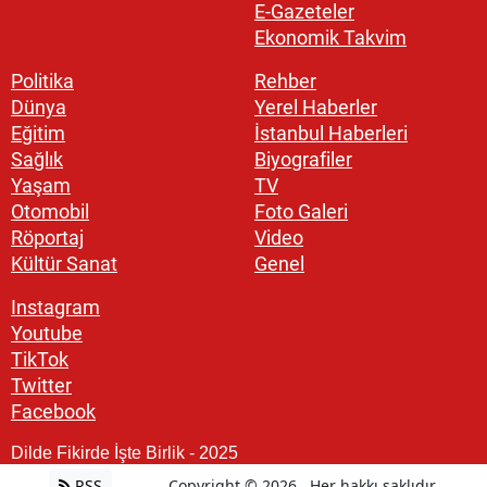
E-Gazeteler
Ekonomik Takvim
Politika
Rehber
Dünya
Yerel Haberler
Eğitim
İstanbul Haberleri
Sağlık
Biyografiler
Yaşam
TV
Otomobil
Foto Galeri
Röportaj
Video
Kültür Sanat
Genel
Instagram
Youtube
TikTok
Twitter
Facebook
Dilde Fikirde İşte Birlik - 2025
RSS
Copyright © 2026 . Her hakkı saklıdır.