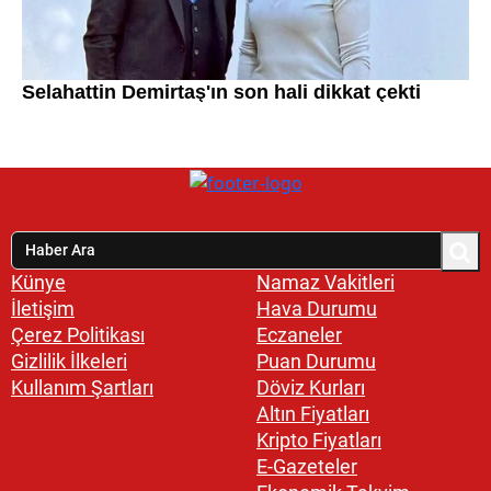
Künye
Namaz Vakitleri
İletişim
Hava Durumu
Çerez Politikası
Eczaneler
Gizlilik İlkeleri
Puan Durumu
Kullanım Şartları
Döviz Kurları
Altın Fiyatları
Kripto Fiyatları
E-Gazeteler