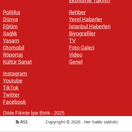
Ekonomik Takvim
Politika
Rehber
Dünya
Yerel Haberler
Eğitim
İstanbul Haberleri
Sağlık
Biyografiler
Yaşam
TV
Otomobil
Foto Galeri
Röportaj
Video
Kültür Sanat
Genel
Instagram
Youtube
TikTok
Twitter
Facebook
Dilde Fikirde İşte Birlik - 2025
RSS
Copyright © 2026 . Her hakkı saklıdır.