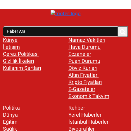
Künye
Namaz Vakitleri
İletişim
Hava Durumu
Çerez Politikası
Eczaneler
Gizlilik İlkeleri
Puan Durumu
Kullanım Şartları
Döviz Kurları
Altın Fiyatları
Kripto Fiyatları
E-Gazeteler
Ekonomik Takvim
Politika
Rehber
Dünya
Yerel Haberler
Eğitim
İstanbul Haberleri
Sağlık
Biyografiler