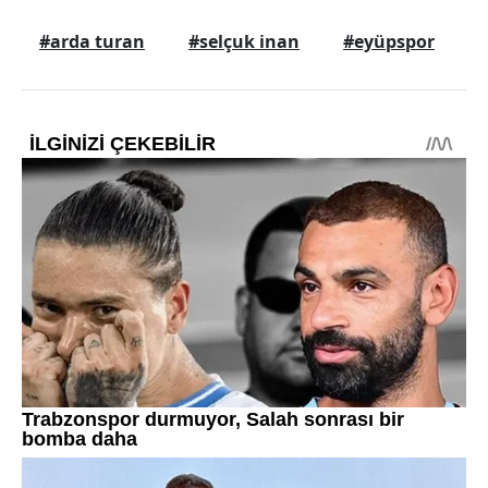
#arda turan
#selçuk inan
#eyüpspor