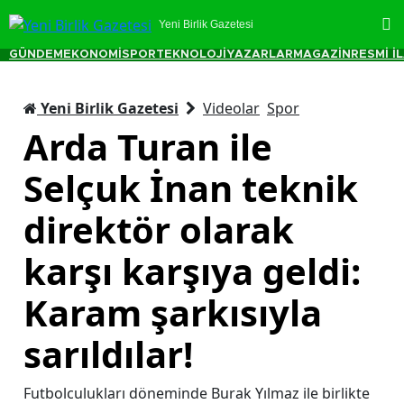
Yeni Birlik Gazetesi
GÜNDEM
EKONOMİ
SPOR
TEKNOLOJİ
YAZARLAR
MAGAZİN
RESMİ İ
Yeni Birlik Gazetesi
Videolar
Spor
Arda Turan ile
Selçuk İnan teknik
direktör olarak
karşı karşıya geldi:
Karam şarkısıyla
sarıldılar!
Futbolculukları döneminde Burak Yılmaz ile birlikte