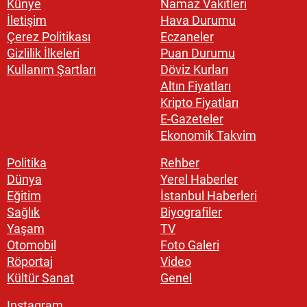
Künye
Namaz Vakitleri
İletişim
Hava Durumu
Çerez Politikası
Eczaneler
Gizlilik İlkeleri
Puan Durumu
Kullanım Şartları
Döviz Kurları
Altın Fiyatları
Kripto Fiyatları
E-Gazeteler
Ekonomik Takvim
Politika
Rehber
Dünya
Yerel Haberler
Eğitim
İstanbul Haberleri
Sağlık
Biyografiler
Yaşam
TV
Otomobil
Foto Galeri
Röportaj
Video
Kültür Sanat
Genel
Instagram