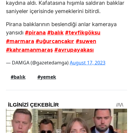
kaydına aldı. Kafatasına hışımla saldıran balıklar
saniyeler içerisinde yemeklerini bitirdi.
Pirana balıklarının beslendiği anlar kameraya
yansıdı
#pirana
#balık
#tevfikgöksu
#marmara
#uğurcançakır
#suwen
#kahramanmaraş
#avrupayakası
— DAMGA (@gazetedamga)
August 17, 2023
#balık
#yemek