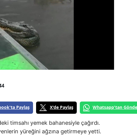
44
book'ta Paylaş
X'de Paylaş
Whatsapp'tan Gönde
ldeki timsahı yemek bahanesiyle çağırdı.
yenlerin yüreğini ağzına getirmeye yetti.