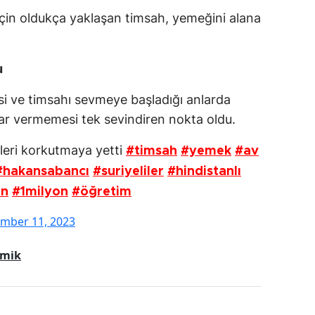
için oldukça yaklaşan timsah, yemeğini alana
u
 ve timsahı sevmeye başladığı anlarda
ar vermemesi tek sevindiren nokta oldu.
leri korkutmaya yetti
#timsah
#yemek
#av
#hakansabancı
#suriyeliler
#hindistanlı
in
#1milyon
#öğretim
mber 11, 2023
mik