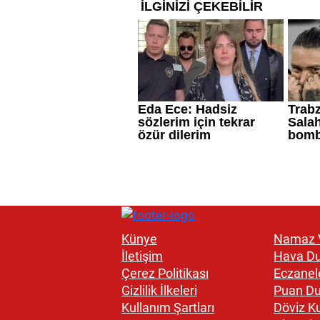
Künye
Namaz V
İletişim
Hava D
Çerez Politikası
Eczanel
Gizlilik İlkeleri
Puan D
Kullanım Şartları
Döviz Ku