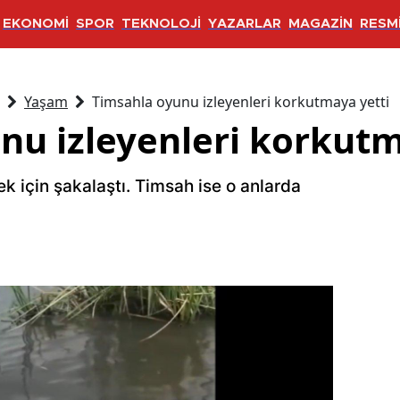
EKONOMİ
SPOR
TEKNOLOJİ
YAZARLAR
MAGAZİN
RESMİ
Yaşam
Timsahla oyunu izleyenleri korkutmaya yetti
nu izleyenleri korkutm
k için şakalaştı. Timsah ise o anlarda