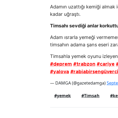
Adamın uzattığı kemiği almak 
kadar uğraştı.
Timsahı sevdiği anlar korkutt
Adam ısrarla yemeği vermemesi
timsahın adama şans eseri zar
Timsahla yemek oyunu izleyen
#deprem
#trabzon
#cariye
#yalova
#rabiabirsengüverc
— DAMGA (@gazetedamga)
Septe
#yemek
#Timsah
#ke