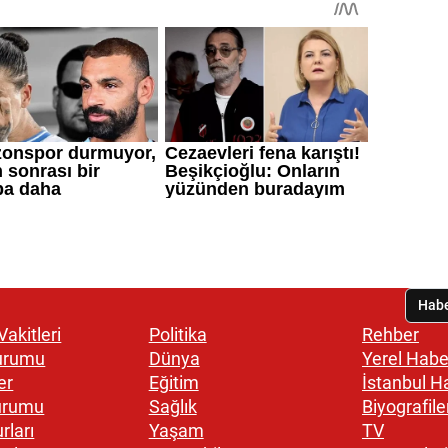
akitleri
Politika
Rehber
urumu
Dünya
Yerel Habe
er
Eğitim
İstanbul H
urumu
Sağlık
Biyografile
rları
Yaşam
TV