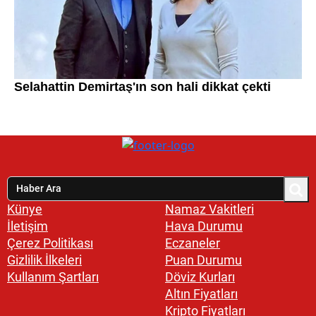
Künye
Namaz Vakitleri
İletişim
Hava Durumu
Çerez Politikası
Eczaneler
Gizlilik İlkeleri
Puan Durumu
Kullanım Şartları
Döviz Kurları
Altın Fiyatları
Kripto Fiyatları