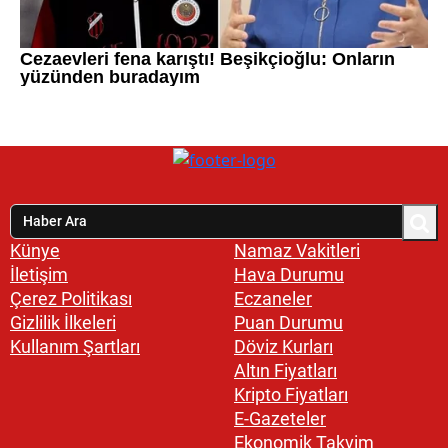
Künye
Namaz Vakitleri
İletişim
Hava Durumu
Çerez Politikası
Eczaneler
Gizlilik İlkeleri
Puan Durumu
Kullanım Şartları
Döviz Kurları
Altın Fiyatları
Kripto Fiyatları
E-Gazeteler
Ekonomik Takvim