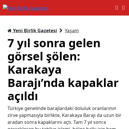
Yeni Birlik Gazetesi
Yaşam
7 yıl sonra gelen
görsel şölen:
Karakaya
Barajı’nda kapaklar
açıldı
Türkiye genelinde barajlardaki doluluk oranlarının
zirve yapmasıyla birlikte, Karakaya Barajı da uzun bir
aradan sonra kapaklarını açtı. Tam 7 yıl sonra
gerçekleşen bu tahliye işlemi, bölge halkı için hem