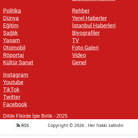
Politika
Rehber
Dünya
Yerel Haberler
Eğitim
İstanbul Haberleri
Sağlık
Biyografiler
Yaşam
TV
Otomobil
Foto Galeri
Röportaj
Video
Kültür Sanat
Genel
Instagram
Youtube
TikTok
Twitter
Facebook
Dilde Fikirde İşte Birlik - 2025
RSS
Copyright © 2026 . Her hakkı saklıdır.