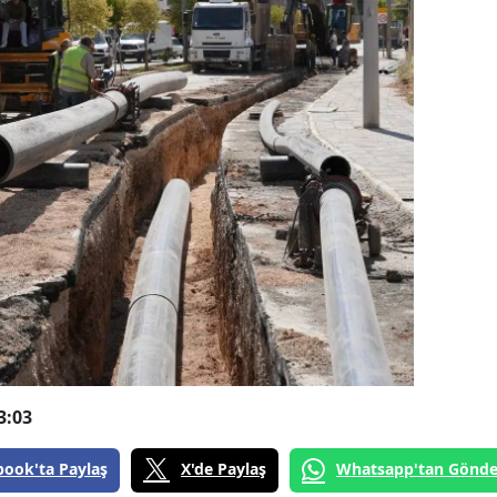
3:03
book'ta Paylaş
X'de Paylaş
Whatsapp'tan Gönde