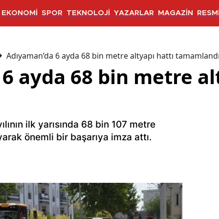
EKONOMİ
SPOR
TEKNOLOJİ
YAZARLAR
MAGAZİN
RESMİ
Adıyaman’da 6 ayda 68 bin metre altyapı hattı tamamland
6 ayda 68 bin metre alt
lının ilk yarısında 68 bin 107 metre
arak önemli bir başarıya imza attı.