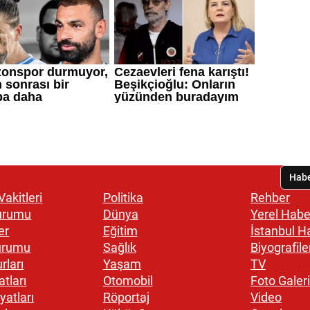
akitleri
Politika
Rehber
urumu
Dünya
Yerel Habe
er
Eğitim
İstanbul H
urumu
Sağlık
Biyografile
rları
Yaşam
TV
atları
Otomobil
Foto Galeri
yatları
Röportaj
Video