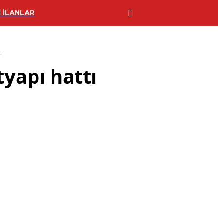
 İLANLAR
ı
yapı hattı