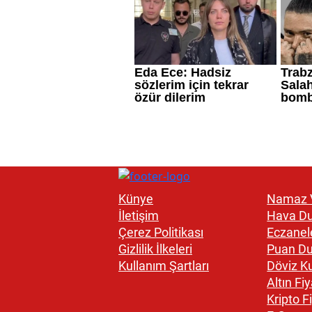
Künye
Namaz V
İletişim
Hava D
Çerez Politikası
Eczanel
Gizlilik İlkeleri
Puan D
Kullanım Şartları
Döviz Ku
Altın Fiy
Kripto Fi