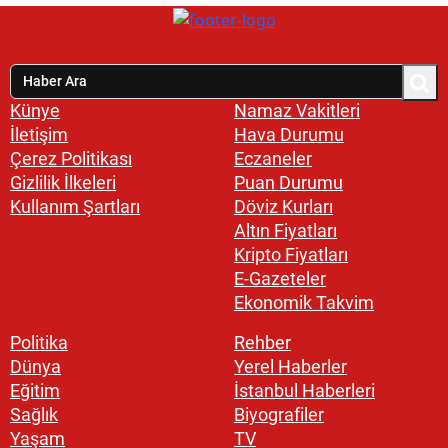
Künye
Namaz Vakitleri
İletişim
Hava Durumu
Çerez Politikası
Eczaneler
Gizlilik İlkeleri
Puan Durumu
Kullanım Şartları
Döviz Kurları
Altın Fiyatları
Kripto Fiyatları
E-Gazeteler
Ekonomik Takvim
Politika
Rehber
Dünya
Yerel Haberler
Eğitim
İstanbul Haberleri
Sağlık
Biyografiler
Yaşam
TV