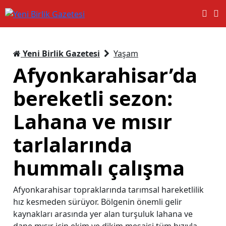
Yeni Birlik Gazetesi
Yaşam
Afyonkarahisar’da
bereketli sezon:
Lahana ve mısır
tarlalarında
hummalı çalışma
Afyonkarahisar topraklarında tarımsal hareketlilik
hız kesmeden sürüyor. Bölgenin önemli gelir
kaynakları arasında yer alan turşuluk lahana ve
dane mısır için ekim ve dikim mesaisi tüm hızıyla