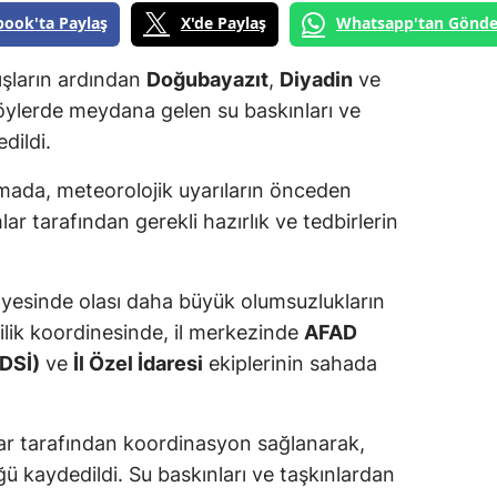
book'ta Paylaş
X'de Paylaş
Whatsapp'tan Gönde
ışların ardından
Doğubayazıt
,
Diyadin
ve
köylerde meydana gelen su baskınları ve
dildi.
lamada, meteorolojik uyarıların önceden
lar tarafından gerekli hazırlık ve tedbirlerin
ayesinde olası daha büyük olumsuzlukların
lilik koordinesinde, il merkezinde
AFAD
(DSİ)
ve
İl Özel İdaresi
ekiplerinin sahada
klar tarafından koordinasyon sağlanarak,
ü kaydedildi. Su baskınları ve taşkınlardan