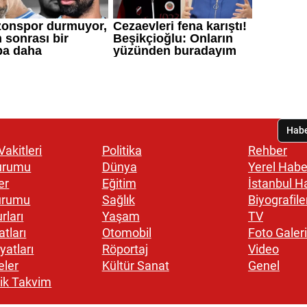
akitleri
Politika
Rehber
urumu
Dünya
Yerel Habe
er
Eğitim
İstanbul H
urumu
Sağlık
Biyografile
rları
Yaşam
TV
atları
Otomobil
Foto Galeri
yatları
Röportaj
Video
eler
Kültür Sanat
Genel
ik Takvim