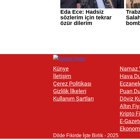
Künye
Namaz V
İletişim
Hava D
Çerez Politikası
Eczanel
Gizlilik İlkeleri
Puan D
Kullanım Şartları
Döviz Ku
Altın Fiy
Kripto Fi
E-Gazet
Ekonom
Dilde Fikirde İşte Birlik - 2025