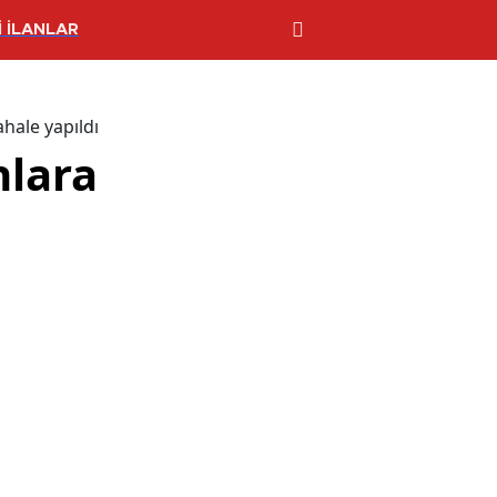
 İLANLAR
hale yapıldı
nlara