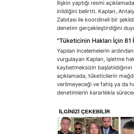
ilişkin yaptığı resmi açıklama
inildiğini belirtti. Kaplan, Anta
Zabıtası ile koordineli bir şek
denetim gerçekleştirdiğini duy
"Tüketicinin Hakları İçin 81
Yapılan incelemelerin ardından 
vurgulayan Kaplan, işletme hakk
kaybetmeksizin başlatıldığının 
açıklamada, tüketicilerin mağdu
verilmeyeceği ve fahiş ya da ha
denetimlerin kararlılıkla süreceğ