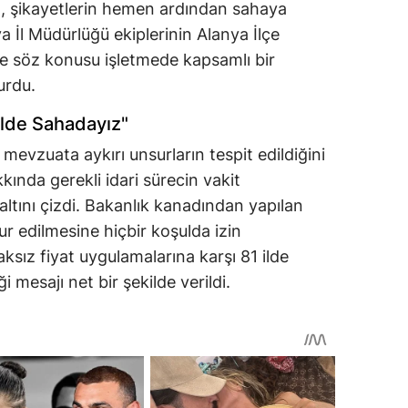
da, şikayetlerin hemen ardından sahaya
lya İl Müdürlüğü ekiplerinin Alanya İlçe
ilde söz konusu işletmede kapsamlı bir
urdu.
 İlde Sahadayız"
mevzuata aykırı unsurların tespit edildiğini
ında gerekli idari sürecin vakit
altını çizdi. Bakanlık kanadından yapılan
r edilmesine hiçbir koşulda izin
ksız fiyat uygulamalarına karşı 81 ilde
i mesajı net bir şekilde verildi.