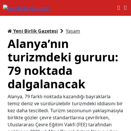
Yeni Birlik Gazetesi
Yaşam
Alanya’nın
turizmdeki gururu:
79 noktada
dalgalanacak
Alanya, 79 farklı noktada kazandığı bayraklarla
temiz deniz ve sürdürülebilir turizmdeki iddiasını bir
kez daha tescilledi. Turizm sezonunun yaklaşmasıyla
birlikte gözler çevre standartlarına çevrilirken,
Uluslararası Çevre Eğitim Vakfı (FEE) tarafından