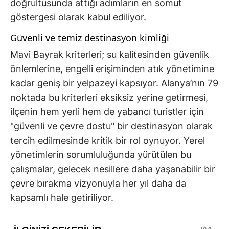
doğrultusunda attığı adımların en somut
göstergesi olarak kabul ediliyor.
Güvenli ve temiz destinasyon kimliği
Mavi Bayrak kriterleri; su kalitesinden güvenlik
önlemlerine, engelli erişiminden atık yönetimine
kadar geniş bir yelpazeyi kapsıyor. Alanya’nın 79
noktada bu kriterleri eksiksiz yerine getirmesi,
ilçenin hem yerli hem de yabancı turistler için
"güvenli ve çevre dostu" bir destinasyon olarak
tercih edilmesinde kritik bir rol oynuyor. Yerel
yönetimlerin sorumluluğunda yürütülen bu
çalışmalar, gelecek nesillere daha yaşanabilir bir
çevre bırakma vizyonuyla her yıl daha da
kapsamlı hale getiriliyor.