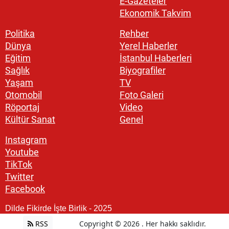
E-Gazeteler
Ekonomik Takvim
Politika
Rehber
Dünya
Yerel Haberler
Eğitim
İstanbul Haberleri
Sağlık
Biyografiler
Yaşam
TV
Otomobil
Foto Galeri
Röportaj
Video
Kültür Sanat
Genel
Instagram
Youtube
TikTok
Twitter
Facebook
Dilde Fikirde İşte Birlik - 2025
RSS
Copyright © 2026 . Her hakkı saklıdır.