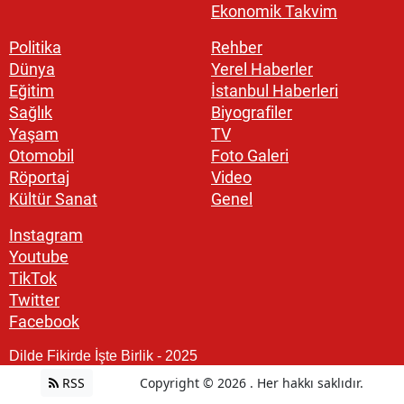
Ekonomik Takvim
Politika
Rehber
Dünya
Yerel Haberler
Eğitim
İstanbul Haberleri
Sağlık
Biyografiler
Yaşam
TV
Otomobil
Foto Galeri
Röportaj
Video
Kültür Sanat
Genel
Instagram
Youtube
TikTok
Twitter
Facebook
Dilde Fikirde İşte Birlik - 2025
RSS
Copyright © 2026 . Her hakkı saklıdır.