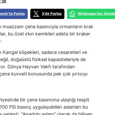
:28
book'ta Paylaş
X'de Paylaş
Whatsapp'tan Gönde
arı muazzam çene basıncıyla ormanların kralı
ar, bu özel ırkın kemikleri adeta bir kraker
r.
 Kangal köpekleri, sadece cesaretleri ve
değil, doğaüstü fiziksel kapasiteleriyle de
iyor. Dünya Hayvan Vakfı tarafından
ın çene kuvveti konusunda pek çok yırtıcıyı
yesinde bir çene basıncına ulaştığı tespit
-700 PSI basınç uygulayabilen aslanları bu
 yerleşti. "Anadolu aslanı" olarak da bilinen