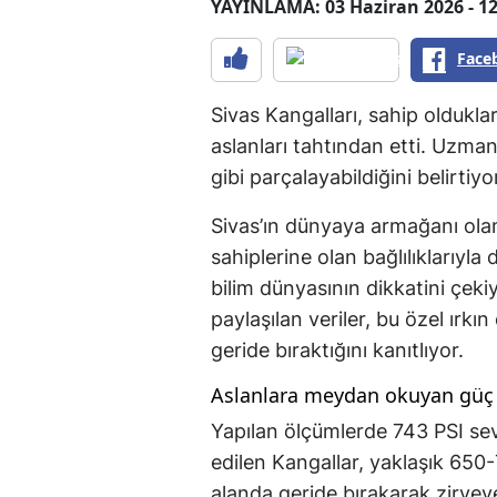
YAYINLAMA: 03 Haziran 2026 - 12
Face
Sivas Kangalları, sahip oldukl
aslanları tahtından etti. Uzmanl
gibi parçalayabildiğini belirtiyo
Sivas’ın dünyaya armağanı olan
sahiplerine olan bağlılıklarıyla 
bilim dünyasının dikkatini çek
paylaşılan veriler, bu özel ırk
geride bıraktığını kanıtlıyor.
Aslanlara meydan okuyan güç
Yapılan ölçümlerde 743 PSI sevi
edilen Kangallar, yaklaşık 650
alanda geride bırakarak zirveye