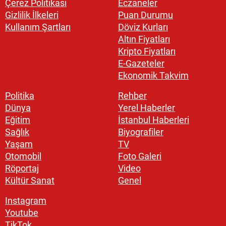
Çerez Politikası
Eczaneler
Gizlilik İlkeleri
Puan Durumu
Kullanım Şartları
Döviz Kurları
Altın Fiyatları
Kripto Fiyatları
E-Gazeteler
Ekonomik Takvim
Politika
Rehber
Dünya
Yerel Haberler
Eğitim
İstanbul Haberleri
Sağlık
Biyografiler
Yaşam
TV
Otomobil
Foto Galeri
Röportaj
Video
Kültür Sanat
Genel
Instagram
Youtube
TikTok