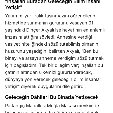
"İnşallah Buradan Geleceğin Bilim İnsanı
Yetişir"
Yarım milyar liralık taşınmazını öğrencilerin
hizmetine sunmanın gururunu yaşayan 91
yaşındaki Dinçer Akyalı ise hayatının en anlamlı
imzasını attığını söyledi. Annesine verdiği
vasiyet niteliğindeki sözü tutabilmiş olmanın
huzurunu yaşadığını belirten Akyalı, "Ben bu
binayı ve arsayı anneme verdiğim sözü tutmak
için bağışladım. Tek bir dileğim var; inşallah bu
çatının altından ülkemizi gururlandıracak,
dünyaya yön verecek geleceğin bilim insanları
yetişir" diyerek duygularını dile getirdi.
Geleceğin Dâhileri Bu Binada Yetişecek
Patlangıç Mahallesi Muğla Makası mevkiinde
bulunan ve şu anda da eğitim kurumu olarak