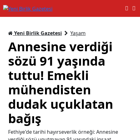
Yeni Birlik Gazetesi
Yaşam
Annesine verdiği
sözü 91 yaşında
tuttu! Emekli
mühendisten
dudak uçuklatan
bağış
Fethiye'de tarihi hayırseverlik örneği: Annesine
verdiği sözü unutmayan 91 yaşındaki inşaat