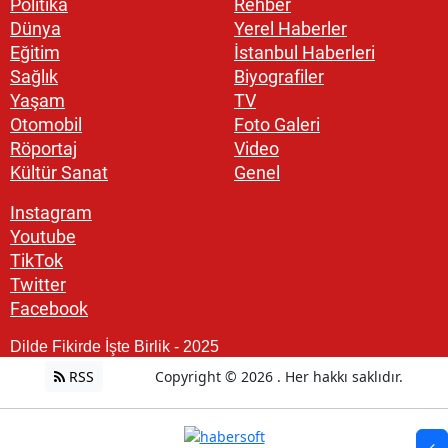
Politika
Rehber
Dünya
Yerel Haberler
Eğitim
İstanbul Haberleri
Sağlık
Biyografiler
Yaşam
TV
Otomobil
Foto Galeri
Röportaj
Video
Kültür Sanat
Genel
Instagram
Youtube
TikTok
Twitter
Facebook
Dilde Fikirde İşte Birlik - 2025
RSS
Copyright © 2026 . Her hakkı saklıdır.