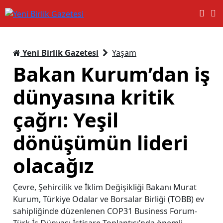
Yeni Birlik Gazetesi
Yaşam
Bakan Kurum’dan iş
dünyasına kritik
çağrı: Yeşil
dönüşümün lideri
olacağız
Çevre, Şehircilik ve İklim Değişikliği Bakanı Murat
Kurum, Türkiye Odalar ve Borsalar Birliği (TOBB) ev
sahipliğinde düzenlenen COP31 Business Forum-
Türk İş Dünyası İstişare Toplantısı’nda önemli