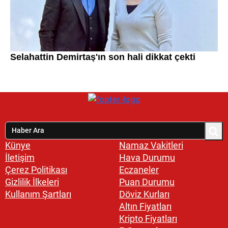
Künye
Namaz Vakitleri
İletişim
Hava Durumu
Çerez Politikası
Eczaneler
Gizlilik İlkeleri
Puan Durumu
Kullanım Şartları
Döviz Kurları
Altın Fiyatları
Kripto Fiyatları