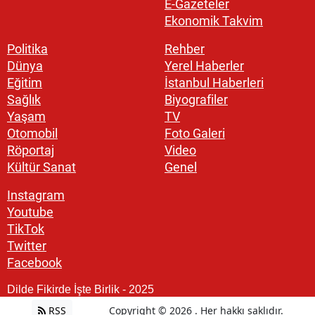
E-Gazeteler
Ekonomik Takvim
Politika
Rehber
Dünya
Yerel Haberler
Eğitim
İstanbul Haberleri
Sağlık
Biyografiler
Yaşam
TV
Otomobil
Foto Galeri
Röportaj
Video
Kültür Sanat
Genel
Instagram
Youtube
TikTok
Twitter
Facebook
Dilde Fikirde İşte Birlik - 2025
RSS
Copyright © 2026 . Her hakkı saklıdır.