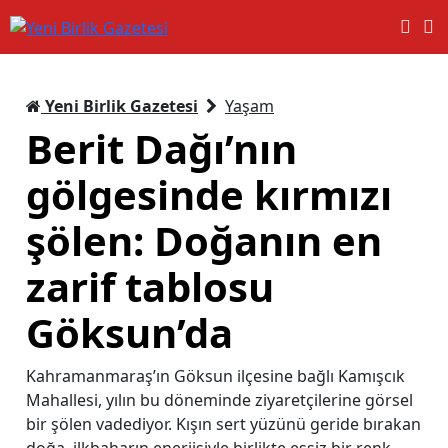
Yeni Birlik Gazetesi
Yaşam
Berit Dağı’nın
gölgesinde kırmızı
şölen: Doğanın en
zarif tablosu
Göksun’da
Kahramanmaraş’ın Göksun ilçesine bağlı Kamışcık
Mahallesi, yılın bu döneminde ziyaretçilerine görsel
bir şölen vadediyor. Kışın sert yüzünü geride bırakan
doğa, ilkbaharın enerjisiyle birlikte eşsiz bir renk