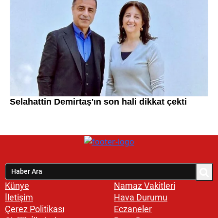
Künye
Namaz Vakitleri
İletişim
Hava Durumu
Çerez Politikası
Eczaneler