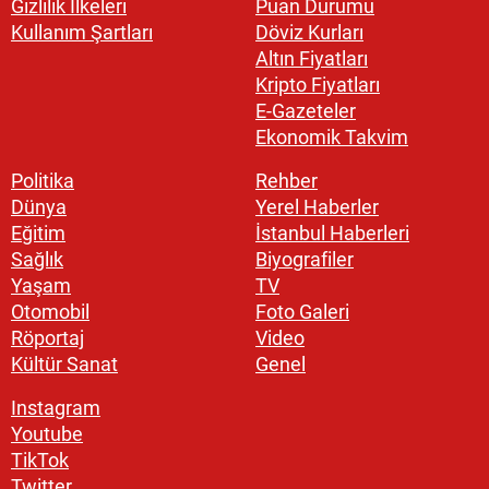
Gizlilik İlkeleri
Puan Durumu
Kullanım Şartları
Döviz Kurları
Altın Fiyatları
Kripto Fiyatları
E-Gazeteler
Ekonomik Takvim
Politika
Rehber
Dünya
Yerel Haberler
Eğitim
İstanbul Haberleri
Sağlık
Biyografiler
Yaşam
TV
Otomobil
Foto Galeri
Röportaj
Video
Kültür Sanat
Genel
Instagram
Youtube
TikTok
Twitter