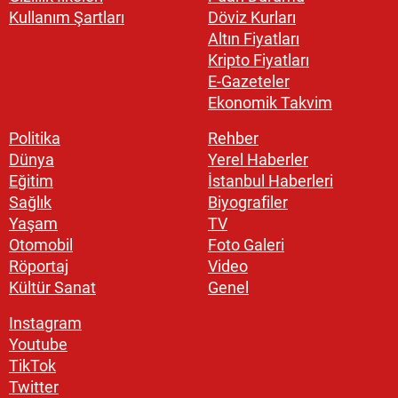
Kullanım Şartları
Döviz Kurları
Altın Fiyatları
Kripto Fiyatları
E-Gazeteler
Ekonomik Takvim
Politika
Rehber
Dünya
Yerel Haberler
Eğitim
İstanbul Haberleri
Sağlık
Biyografiler
Yaşam
TV
Otomobil
Foto Galeri
Röportaj
Video
Kültür Sanat
Genel
Instagram
Youtube
TikTok
Twitter