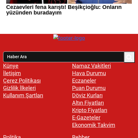
Künye
Namaz Vakitleri
İletişim
Hava Durumu
Çerez Politikası
Eczaneler
Gizlilik İlkeleri
Puan Durumu
Kullanım Şartları
Döviz Kurları
Altın Fiyatları
Kripto Fiyatları
E-Gazeteler
Ekonomik Takvim
Politika
Rehber