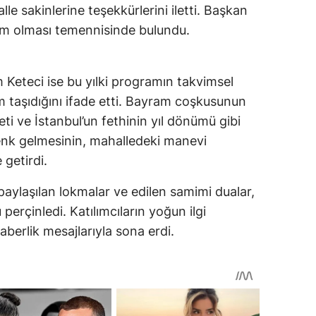
e sakinlerine teşekkürlerini iletti. Başkan
daim olması temennisinde bulundu.
 Keteci ise bu yılki programın takvimsel
m taşıdığını ifade etti. Bayram coşkusunun
i ve İstanbul’un fethinin yıl dönümü gibi
enk gelmesinin, mahalledeki manevi
 getirdi.
paylaşılan lokmalar ve edilen samimi dualar,
erçinledi. Katılımcıların yoğun ilgi
raberlik mesajlarıyla sona erdi.