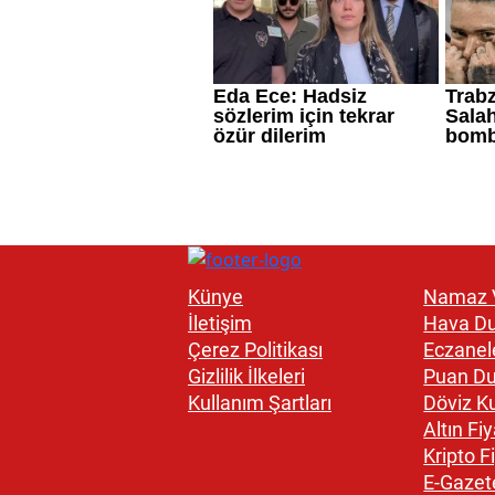
Künye
Namaz V
İletişim
Hava D
Çerez Politikası
Eczanel
Gizlilik İlkeleri
Puan D
Kullanım Şartları
Döviz Ku
Altın Fiy
Kripto Fi
E-Gazet