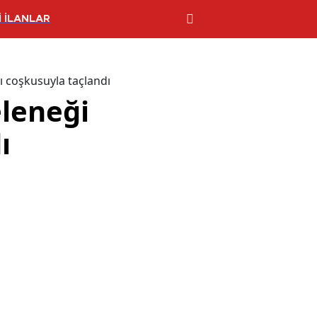
 İLANLAR
ı coşkusuyla taçlandı
eleneği
ı