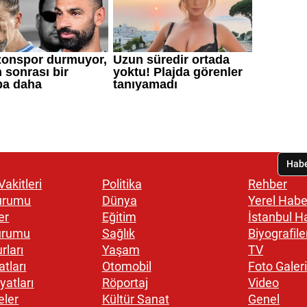
akitleri
Politika
Rehber
urumu
Dünya
Yerel Habe
er
Eğitim
İstanbul H
urumu
Sağlık
Biyografile
rları
Yaşam
TV
atları
Otomobil
Foto Galeri
yatları
Röportaj
Video
eler
Kültür Sanat
Genel