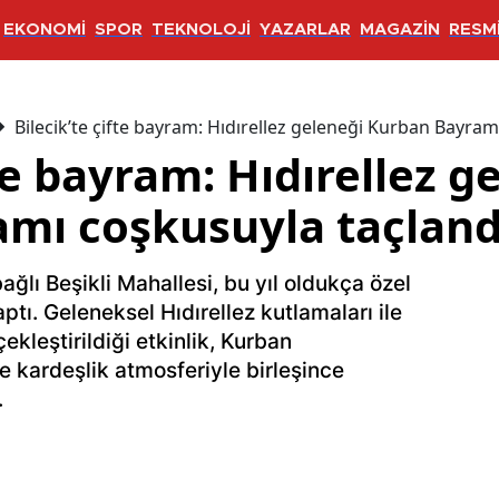
EKONOMİ
SPOR
TEKNOLOJİ
YAZARLAR
MAGAZİN
RESMİ
Bilecik’te çifte bayram: Hıdırellez geleneği Kurban Bayram
fte bayram: Hıdırellez g
mı coşkusuyla taçland
bağlı Beşikli Mahallesi, bu yıl oldukça özel
ptı. Geleneksel Hıdırellez kutlamaları ile
kleştirildiği etkinlik, Kurban
e kardeşlik atmosferiyle birleşince
.