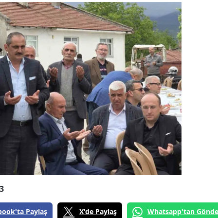
3
book'ta Paylaş
X'de Paylaş
Whatsapp'tan Gönde