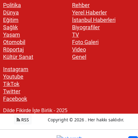
Politika
Rehber
Dünya
Yerel Haberler
Eğitim
İstanbul Haberleri
Sağlık
Biyografiler
Yaşam
TV
Otomobil
Foto Galeri
Röportaj
Video
Kültür Sanat
Genel
Instagram
Youtube
TikTok
Twitter
Facebook
Dilde Fikirde İşte Birlik - 2025
RSS
Copyright © 2026 . Her hakkı saklıdır.