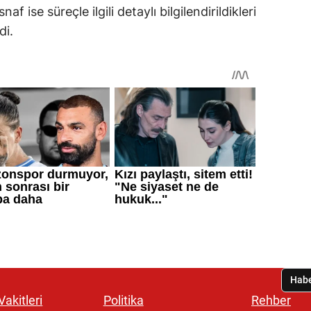
naf ise süreçle ilgili detaylı bilgilendirildikleri
di.
akitleri
Politika
Rehber