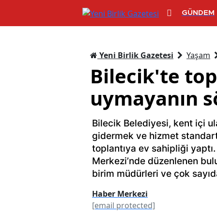
GÜNDEM
Yeni Birlik Gazetesi
Yaşam
Bilecik'te to
uymayanın sö
Bilecik Belediyesi, kent içi 
gidermek ve hizmet standartl
toplantıya ev sahipliği yaptı
Merkezi’nde düzenlenen bul
birim müdürleri ve çok sayıda
Haber Merkezi
[email protected]