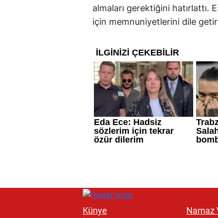
almaları gerektiğini hatırlattı. Es
için memnuniyetlerini dile getir
Künye
Namaz V