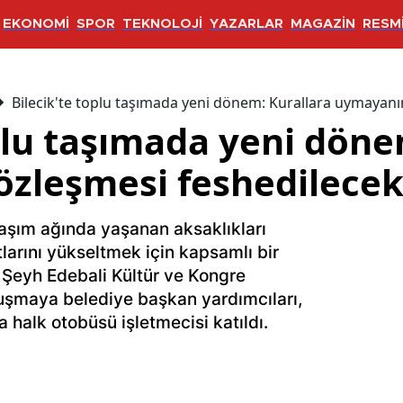
EKONOMİ
SPOR
TEKNOLOJİ
YAZARLAR
MAGAZİN
RESMİ
Bilecik'te toplu taşımada yeni dönem: Kurallara uymayanı
plu taşımada yeni döne
zleşmesi feshedilece
ulaşım ağında yaşanan aksaklıkları
arını yükseltmek için kapsamlı bir
. Şeyh Edebali Kültür ve Kongre
uşmaya belediye başkan yardımcıları,
 halk otobüsü işletmecisi katıldı.