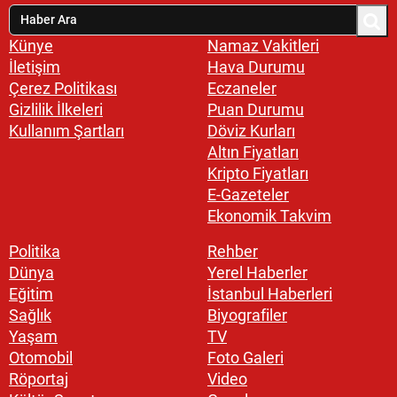
Künye
Namaz Vakitleri
İletişim
Hava Durumu
Çerez Politikası
Eczaneler
Gizlilik İlkeleri
Puan Durumu
Kullanım Şartları
Döviz Kurları
Altın Fiyatları
Kripto Fiyatları
E-Gazeteler
Ekonomik Takvim
Politika
Rehber
Dünya
Yerel Haberler
Eğitim
İstanbul Haberleri
Sağlık
Biyografiler
Yaşam
TV
Otomobil
Foto Galeri
Röportaj
Video