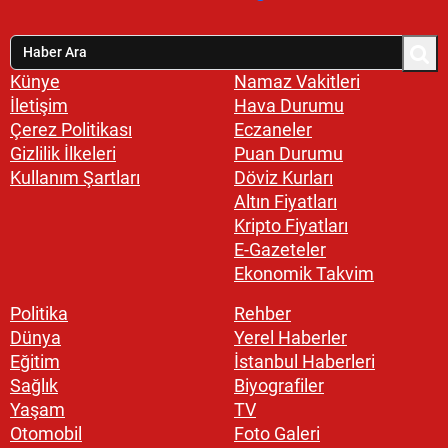
Künye
Namaz Vakitleri
İletişim
Hava Durumu
Çerez Politikası
Eczaneler
Gizlilik İlkeleri
Puan Durumu
Kullanım Şartları
Döviz Kurları
Altın Fiyatları
Kripto Fiyatları
E-Gazeteler
Ekonomik Takvim
Politika
Rehber
Dünya
Yerel Haberler
Eğitim
İstanbul Haberleri
Sağlık
Biyografiler
Yaşam
TV
Otomobil
Foto Galeri