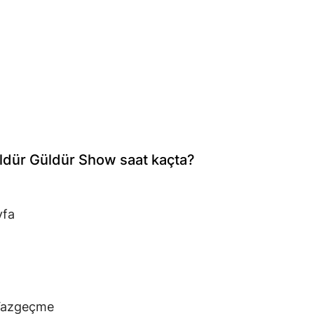
ldür Güldür Show saat kaçta?
yfa
 Vazgeçme