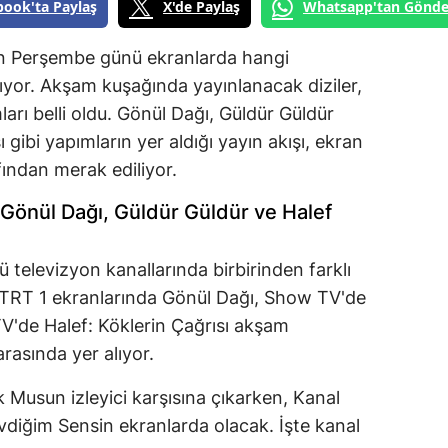
book'ta Paylaş
X'de Paylaş
Whatsapp'tan Gönde
ran Perşembe günü ekranlarda hangi
rıyor. Akşam kuşağında yayınlanacak diziler,
arı belli oldu. Gönül Dağı, Güldür Güldür
 gibi yapımların yer aldığı yayın akışı, ekran
fından merak ediliyor.
 Gönül Dağı, Güldür Güldür ve Halef
elevizyon kanallarında birbirinden farklı
. TRT 1 ekranlarında Gönül Dağı, Show TV'de
'de Halef: Köklerin Çağrısı akşam
rasında yer alıyor.
 Musun izleyici karşısına çıkarken, Kanal
diğim Sensin ekranlarda olacak. İşte kanal