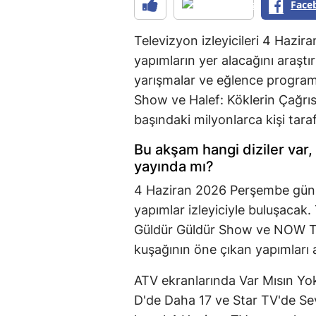
Face
Televizyon izleyicileri 4 Hazi
yapımların yer alacağını araştı
yarışmalar ve eğlence programl
Show ve Halef: Köklerin Çağrısı
başındaki milyonlarca kişi tara
Bu akşam hangi diziler var,
yayında mı?
4 Haziran 2026 Perşembe günü t
yapımlar izleyiciyle buluşacak
Güldür Güldür Show ve NOW TV
kuşağının öne çıkan yapımları a
ATV ekranlarında Var Mısın Yok
D'de Daha 17 ve Star TV'de Sev