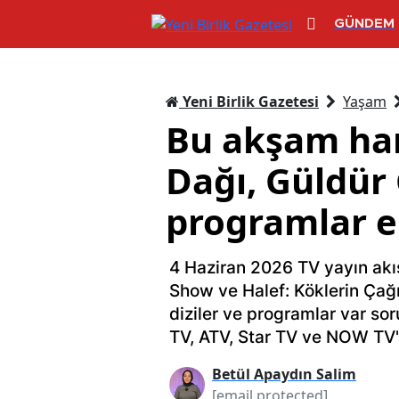
GÜNDEM
Yeni Birlik Gazetesi
Yaşam
Bu akşam han
Dağı, Güldür 
programlar e
4 Haziran 2026 TV yayın akış
Show ve Halef: Köklerin Çağ
diziler ve programlar var sor
TV, ATV, Star TV ve NOW TV'n
Betül Apaydın Salim
[email protected]